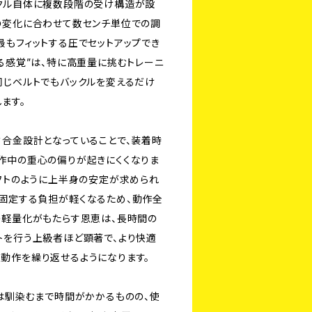
クル自体に複数段階の受け構造が設
の変化に合わせて数センチ単位での調
最もフィットする圧でセットアップでき
る感覚”は、特に高重量に挑むトレーニ
同じベルトでもバックルを変えるだけ
ます。
ミ合金設計となっていることで、装着時
作中の重心の偏りが起きにくくなりま
リフトのように上半身の安定が求められ
固定する負担が軽くなるため、動作全
の軽量化がもたらす恩恵は、長時間の
トを行う上級者ほど顕著で、より快適
動作を繰り返せるようになります。
初は馴染むまで時間がかかるものの、使