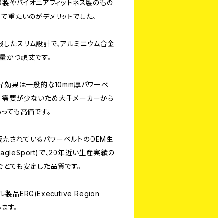
D製やパイオニアフィットネス製のもの
くて重たいのがデメリットでした。
服したスリム設計で、アルミニウム合金
量かつ頑丈です。
昇効果は一般的な10mm厚パワーベ
、需要が少ないため大手メーカーから
っても高価です。
売されているパワーベルトのOEM生
agleSport)で、20年近い生産実績の
でとても安定した品質です。
RG(Executive Region
います。