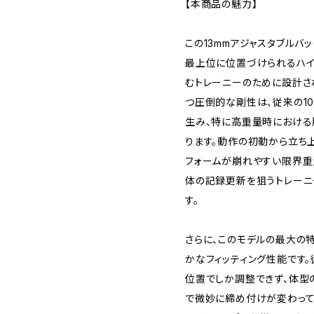
【本商品の魅力】
この13mmアジャスタブルバ
最上位に位置づけられるハイ
むトレーニーのために設計さ
つ圧倒的な剛性は、従来の1
生み、特に高重量時における
ります。動作の初動から立ち
フォームが崩れやすい限界重
体の記録更新を狙うトレーニ
す。
さらに、このモデルの最大の
かなフィッティング性能です
位置でしか調整できず、体型
で微妙に締め付けが変わって