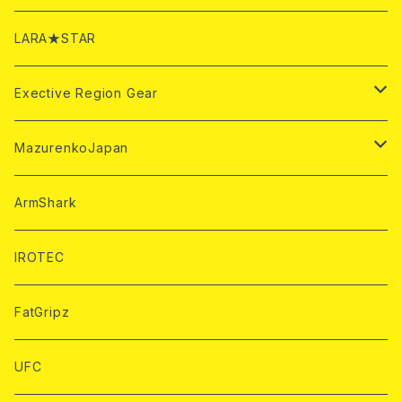
Mazurenkoベルト
HeavyArmブランド
EACストラップ
ONIARMアパレル
IPF公認ギア
LARA★STAR
Mazurenkoストラップ
IPF公認Tシャツ
Exective Region Gear
ONIトレーニング用品
パワーベルト
MazurenkoJapan
ONIラック
アクセサリー
アームレスリング用品
ArmShark
トレーニング用品
IROTEC
アームレスリングTシャツ
FatGripz
UFC