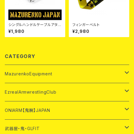
シングルハンドルケーブルアタッ
フィンガーベルト
チメント単品
¥1,980
¥2,980
CATEGORY
MazurenkoEquipment
テーブル・マシン
EzrealArmwrestlingClub
ハンドル・ベルト
テーブル・マシン
ONIARM【鬼腕】JAPAN
Mazurenkoハンドル
PALアパレル
EACハンドル
ONIARMハンドル
武器屋・鬼・GLFIT