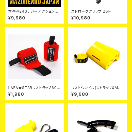
本牛革ERGレバーアクションパ
ストロークグリップセット
ワーベルト13mm極厚ハード仕
¥9,980
¥10,980
上げ(3カラー)
LARA★STARリストラップ60c
リストハンドル(ストラップ&Maz
m
urenkoハンドル両用タイプ)｜I
¥1,980
¥9,980
FA公認ストラップつき