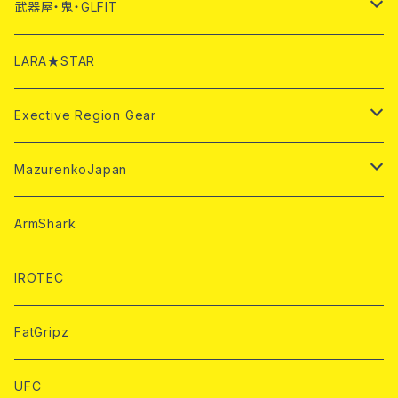
Mazurenkoハンドル
PALアパレル
EACハンドル
ONIARMハンドル
武器屋・鬼・GLFIT
Mazurenkoベルト
HeavyArmブランド
EACストラップ
ONIARMアパレル
IPF公認ギア
LARA★STAR
Mazurenkoストラップ
IPF公認Tシャツ
Exective Region Gear
ONIトレーニング用品
パワーベルト
MazurenkoJapan
ONIラック
アクセサリー
アームレスリング用品
ArmShark
トレーニング用品
IROTEC
アームレスリングTシャツ
FatGripz
UFC