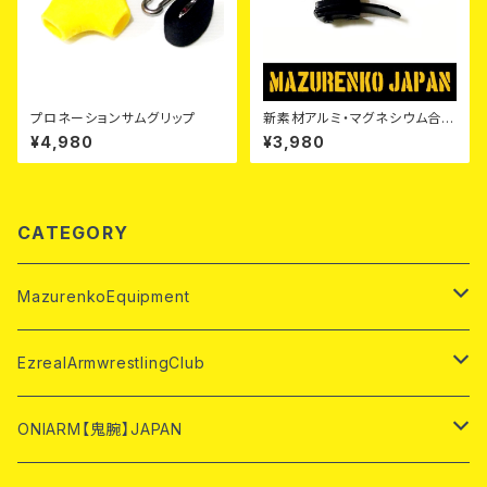
プロネーションサムグリップ
新素材アルミ・マグネシウム合金
レバーアクションバックル(10m
¥4,980
¥3,980
m用)
CATEGORY
MazurenkoEquipment
テーブル・マシン
EzrealArmwrestlingClub
ハンドル・ベルト
テーブル・マシン
ONIARM【鬼腕】JAPAN